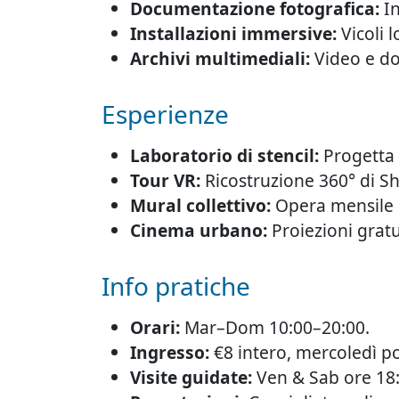
Documentazione fotografica:
In
Installazioni immersive:
Vicoli 
Archivi multimediali:
Video e do
Esperienze
Laboratorio di stencil:
Progetta e 
Tour VR:
Ricostruzione 360° di S
Mural collettivo:
Opera mensile in
Cinema urbano:
Proiezioni gratui
Info pratiche
Orari:
Mar–Dom 10:00–20:00.
Ingresso:
€8 intero, mercoledì p
Visite guidate:
Ven & Sab ore 18:0