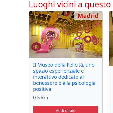
Luoghi vicini a questo
Madrid
Il Museo della Felicità, uno
spazio esperienziale e
interattivo dedicato al
benessere e alla psicologia
positiva
0.5 km
Vedi di più