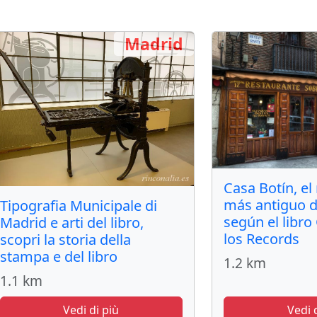
Madrid
Casa Botín, el
más antiguo 
Tipografia Municipale di
según el libr
Madrid e arti del libro,
los Records
scopri la storia della
stampa e del libro
1.2 km
1.1 km
Vedi di più
Vedi 