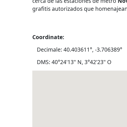
cerca de las estaciones de metro
Nov
grafitis autorizados que homenajean 
Coordinate:
Decimale: 40.403611°, -3.706389°
DMS: 40°24'13" N, 3°42'23" O