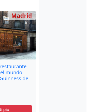
Madrid
 restaurante
del mundo
o Guinness de
di più