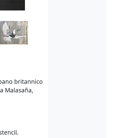
urbano britannico
 a Malasaña,
tencil.