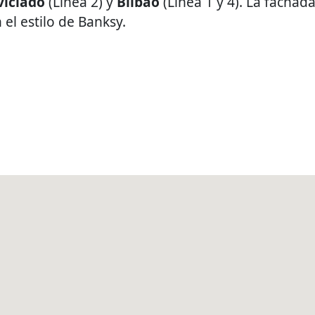
iciado
(Línea 2) y
Bilbao
(Línea 1 y 4). La fachad
el estilo de Banksy.