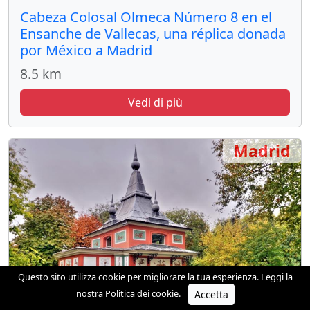
Cabeza Colosal Olmeca Número 8 en el
Ensanche de Vallecas, una réplica donada
por México a Madrid
8.5 km
Vedi di più
Madrid
Questo sito utilizza cookie per migliorare la tua esperienza. Leggi la
nostra
Politica dei cookie
.
Accetta