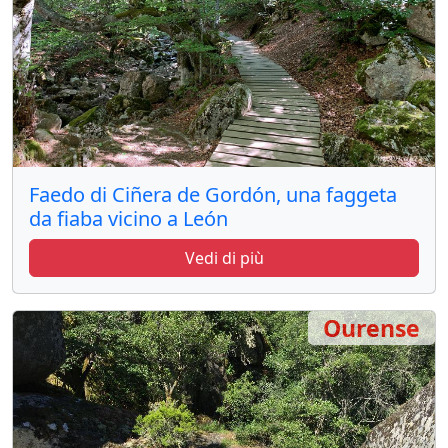
Faedo di Ciñera de Gordón, una faggeta
da fiaba vicino a León
Vedi di più
Ourense