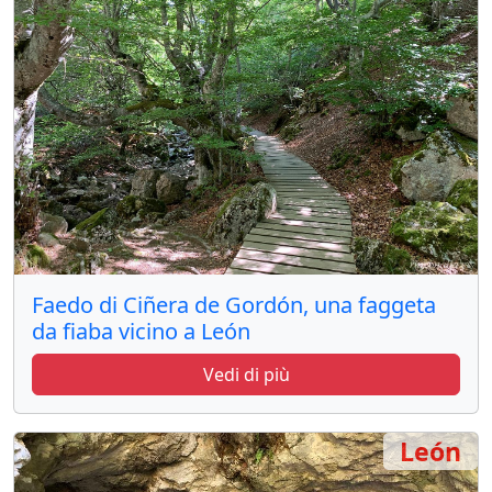
Faedo di Ciñera de Gordón, una faggeta
da fiaba vicino a León
Vedi di più
León