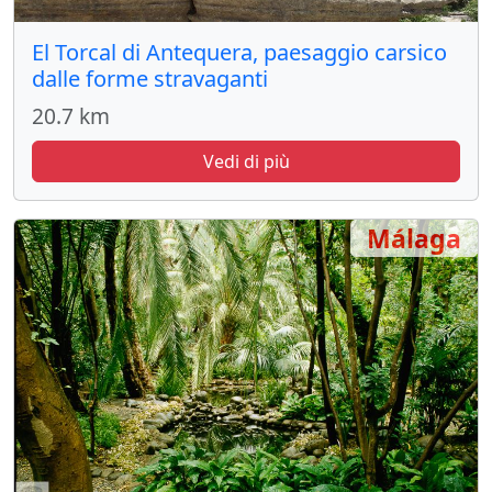
El Torcal di Antequera, paesaggio carsico
dalle forme stravaganti
20.7 km
Vedi di più
Málaga