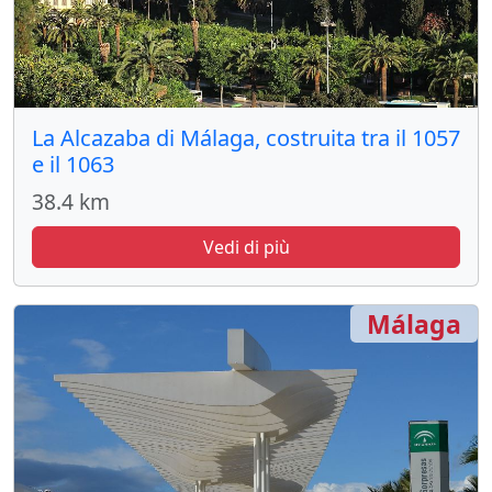
La Alcazaba di Málaga, costruita tra il 1057
e il 1063
38.4 km
Vedi di più
Málaga