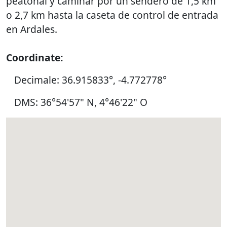
peatonal y caminar por un sendero de 1,5 km
o 2,7 km hasta la caseta de control de entrada
en Ardales.
Coordinate:
Decimale: 36.915833°, -4.772778°
DMS: 36°54'57" N, 4°46'22" O