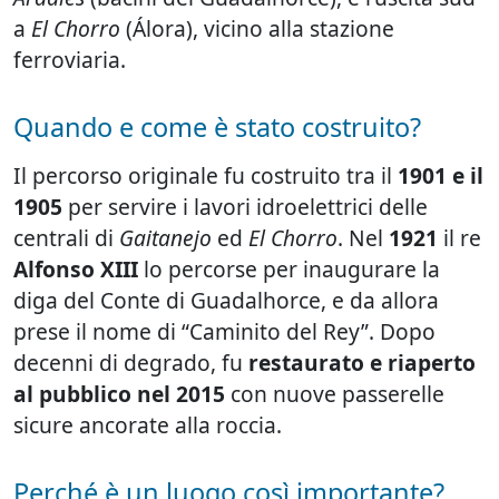
a
El Chorro
(Álora), vicino alla stazione
ferroviaria.
Quando e come è stato costruito?
Il percorso originale fu costruito tra il
1901 e il
1905
per servire i lavori idroelettrici delle
centrali di
Gaitanejo
ed
El Chorro
. Nel
1921
il re
Alfonso XIII
lo percorse per inaugurare la
diga del Conte di Guadalhorce, e da allora
prese il nome di “Caminito del Rey”. Dopo
decenni di degrado, fu
restaurato e riaperto
al pubblico nel 2015
con nuove passerelle
sicure ancorate alla roccia.
Perché è un luogo così importante?