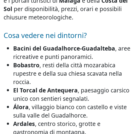
e i portali turistici di
Malaga
e della
Costa del
Sol
per disponibilità, prezzi, orari e possibili
chiusure meteorologiche.
Cosa vedere nei dintorni?
Bacini del Guadalhorce-Guadalteba
, aree
ricreative e punti panoramici.
Bobastro
, resti della città mozarabica
rupestre e della sua chiesa scavata nella
roccia.
El Torcal de Antequera
, paesaggio carsico
unico con sentieri segnalati.
Álora
, villaggio bianco con castello e viste
sulla valle del Guadalhorce.
Ardales
, centro storico, grotte e
gastronomia di montagna.