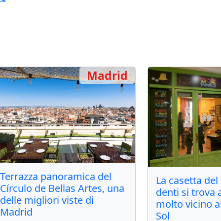
Madrid
Terrazza panoramica del
La casetta del
Círculo de Bellas Artes, una
denti si trova
delle migliori viste di
molto vicino a
Madrid
Sol