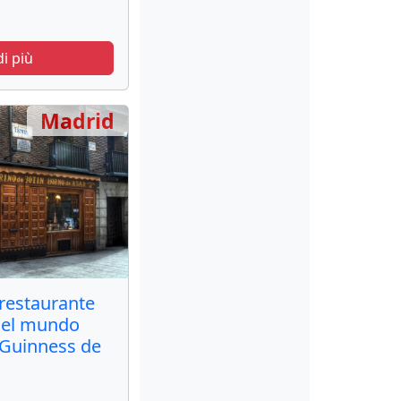
di più
Madrid
 restaurante
del mundo
o Guinness de