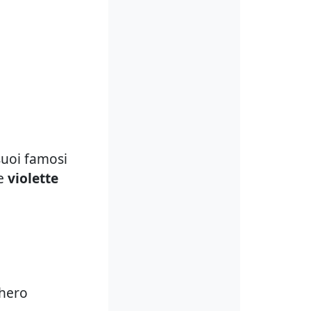
suoi famosi
le
violette
chero