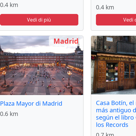
0.4 km
0.4 km
Vedi di più
Vedi 
Madrid
Casa Botín, el
Plaza Mayor di Madrid
más antiguo 
0.6 km
según el libr
los Records
0.7 km