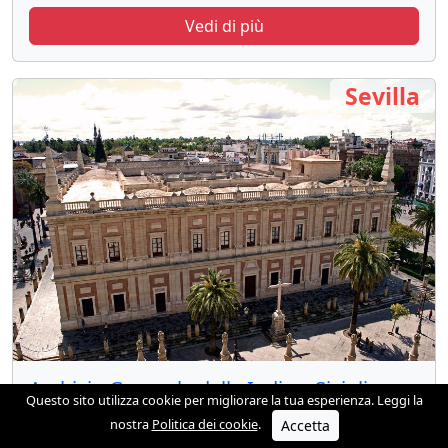
Vedi di più
Sevilla
Archivio Generale delle Indie a Siviglia —
Questo sito utilizza cookie per migliorare la tua esperienza. Leggi la
Palazzo Rinascimentale di Juan de Herrera
nostra
Politica dei cookie
.
Accetta