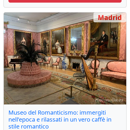
Madrid
Museo del Romanticismo: immergiti
nell’epoca e rilassati in un vero caffè in
stile romantico