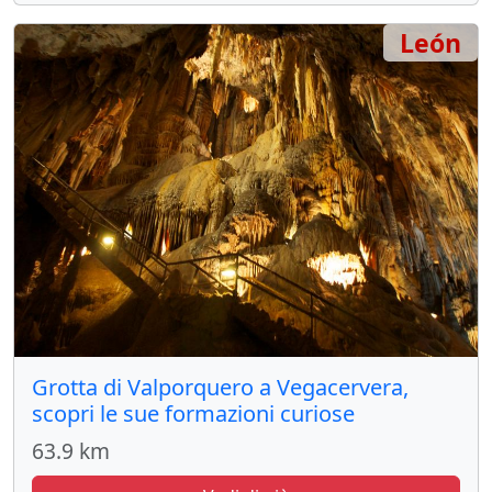
León
Grotta di Valporquero a Vegacervera,
scopri le sue formazioni curiose
63.9 km