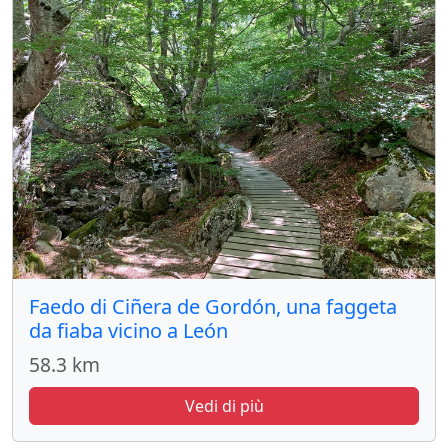
Faedo di Ciñera de Gordón, una faggeta
da fiaba vicino a León
58.3 km
Vedi di più