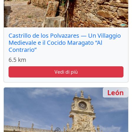
Castrillo de los Polvazares — Un Villaggio
Medievale e il Cocido Maragato “Al
Contrario”
6.5 km
Vedi di più
León