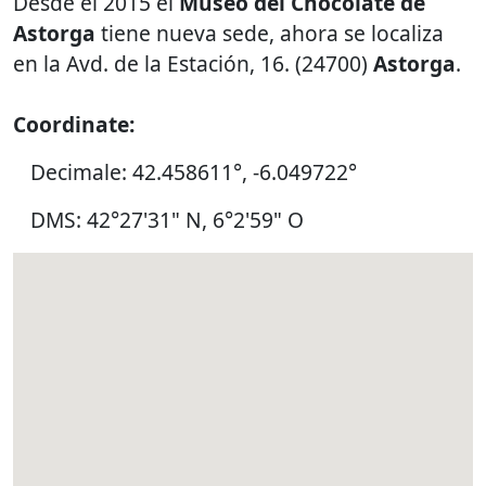
Desde el 2015 el
Museo del Chocolate de
Astorga
tiene nueva sede, ahora se localiza
en la Avd. de la Estación, 16. (24700)
Astorga
.
Coordinate:
Decimale: 42.458611°, -6.049722°
DMS: 42°27'31" N, 6°2'59" O