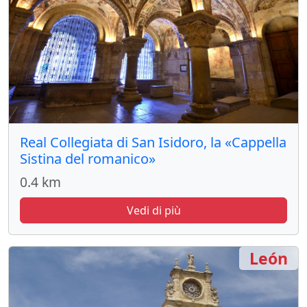
Real Collegiata di San Isidoro, la «Cappella
Sistina del romanico»
0.4 km
Vedi di più
León