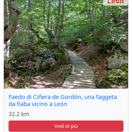
León
Faedo di Ciñera de Gordón, una faggeta
da fiaba vicino a León
32.2 km
Vedi di più