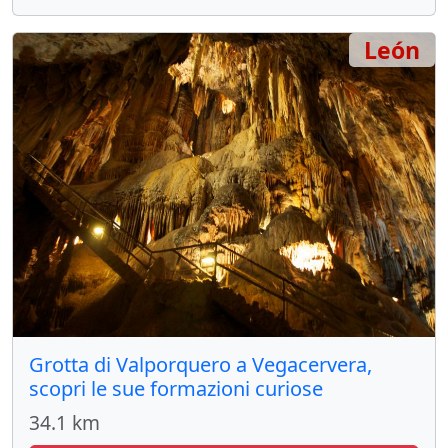
León
Grotta di Valporquero a Vegacervera,
scopri le sue formazioni curiose
34.1 km