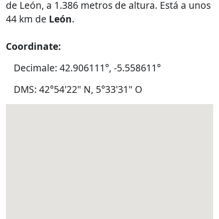
de León, a 1.386 metros de altura. Está a unos
44 km de
León
.
Coordinate:
Decimale: 42.906111°, -5.558611°
DMS: 42°54'22" N, 5°33'31" O