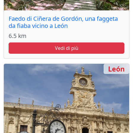
Faedo di Ciñera de Gordón, una faggeta
da fiaba vicino a León
6.5 km
Vedi di più
León