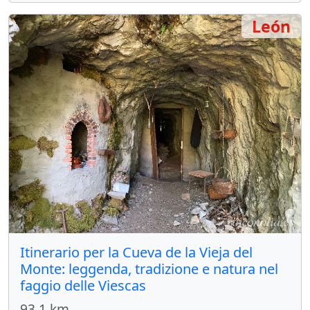
León
Itinerario per la Cueva de la Vieja del
Monte: leggenda, tradizione e natura nel
faggio delle Viescas
93.1 km