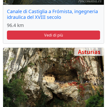
Canale di Castiglia a Frómista, ingegneria
idraulica del XVIII secolo
96.4 km
Vedi di più
Asturias